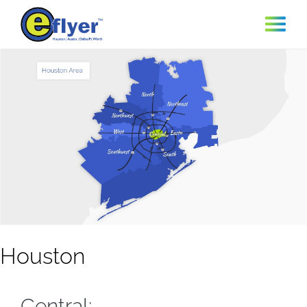
Skip to main content
Houston
Central: